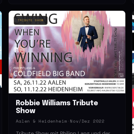
TRIBUTE SHOW
Robbie Williams Tribute
Show
Aalen & Heidenheim
·
Nov/Dez 2022
Tribute Show mit Philipp Lang und der