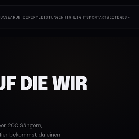
 UNS
WARUM DERER?
LEISTUNGEN
HIGHLIGHTS
KONTAKT
WEITERES
F DIE WIR
ber 200 Sängern,
. Hier bekommst du einen