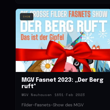
SHOW
MGV Fasnet 2023: „Der Berg
ruft"
MGV Neuhausen 1851
·
Feb 2023
Filder-Fasnets-Show des MGV